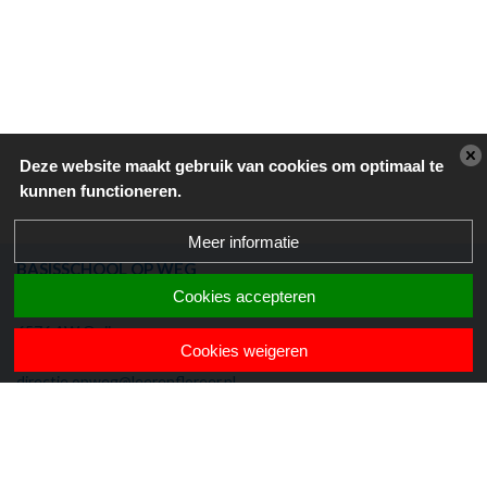
Deze website maakt gebruik van cookies om optimaal te
kunnen functioneren.
Meer informatie
BASISSCHOOL OP WEG
Cookies accepteren
Prinses Beatrixstraat 55
6576 AW Ooij
Cookies weigeren
024-6631645
directie.opweg@leerenfloreer.nl
DIT IS EEN S.P.O. CONDOR SCHOOL