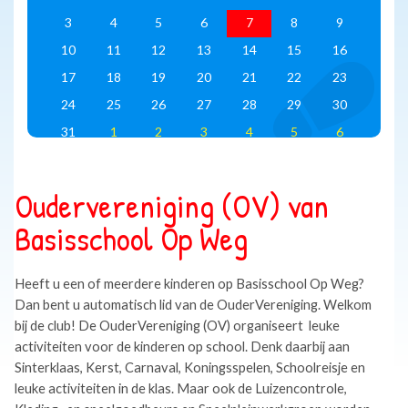
3
4
5
6
7
8
9
10
11
12
13
14
15
16
17
18
19
20
21
22
23
24
25
26
27
28
29
30
31
1
2
3
4
5
6
Oudervereniging (OV) van
Basisschool Op Weg
Heeft u een of meerdere kinderen op Basisschool Op Weg?
Dan bent u automatisch lid van de OuderVereniging. Welkom
bij de club! De OuderVereniging (OV) organiseert leuke
activiteiten voor de kinderen op school. Denk daarbij aan
Sinterklaas, Kerst, Carnaval, Koningsspelen, Schoolreisje en
leuke activiteiten in de klas. Maar ook de Luizencontrole,