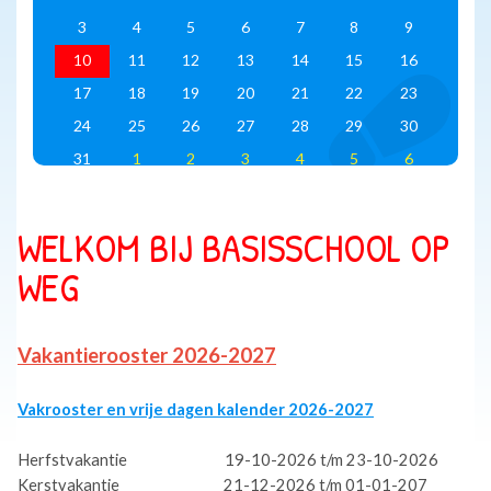
3
4
5
6
7
8
9
10
11
12
13
14
15
16
17
18
19
20
21
22
23
24
25
26
27
28
29
30
31
1
2
3
4
5
6
WELKOM BIJ BASISSCHOOL OP
WEG
Vakantierooster 2026-2027
Vakrooster en vrije dagen kalender 2026-2027
Herfstvakantie 19-10-2026 t/m 23-10-2026
Kerstvakantie 21-12-2026 t/m 01-01-207